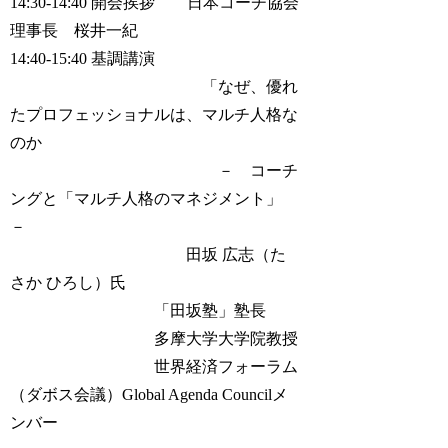
14:30-14:40 開会挨拶 日本コーチ協会
理事長 桜井一紀
14:40-15:40 基調講演
「なぜ、優れ
たプロフェッショナルは、マルチ人格な
のか
－ コーチ
ングと「マルチ人格のマネジメント」
－
田坂 広志（た
さか ひろし）氏
「田坂塾」塾長
多摩大学大学院教授
世界経済フォーラム
（ダボス会議）Global Agenda Councilメ
ンバー